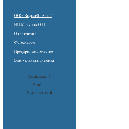
ООО"Водолей- Аква"
ИП Мигунов О.Н.
О поселении
Фотоальбом
Предпринимательство
Виртуальная приёмная
Онлайн всего:
1
Гостей:
1
Пользователей:
0