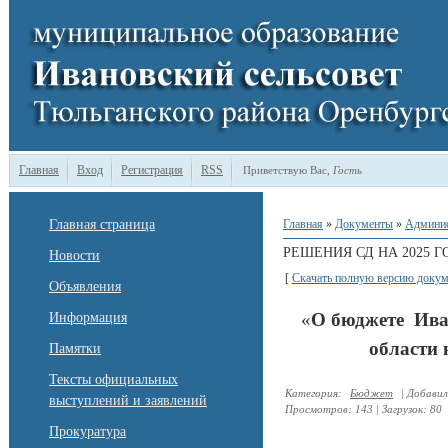
Главная
Вход
Регистрация
RSS
Приветствую Вас
,
Гость
Главная страница
Главная
»
Документы
»
Админи
РЕШЕНИЯ СД НА 2025 Г
Новости
[
Скачать полную версию докум
Объявления
«
О бюджете Ива
Информация
области 
Памятки
Тексты официальных
Категория
:
Бюджет
|
Добавил
выступлений и заявлений
Просмотров
:
143
|
Загрузок
:
80
Прокуратура