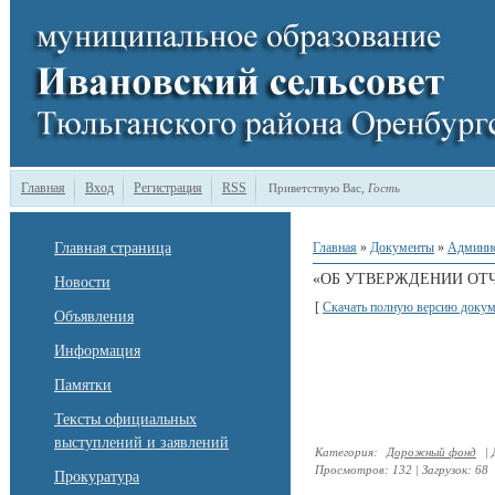
Главная
Вход
Регистрация
RSS
Приветствую Вас
,
Гость
Главная страница
Главная
»
Документы
»
Админи
«ОБ УТВЕРЖДЕНИИ ОТЧ
Новости
[
Скачать полную версию докум
Объявления
Информация
Памятки
Тексты официальных
выступлений и заявлений
Категория
:
Дорожный фонд
|
Просмотров
:
132
|
Загрузок
:
68
Прокуратура