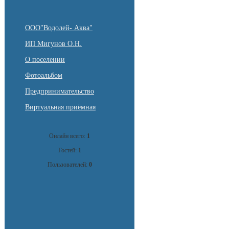
ООО"Водолей- Аква"
ИП Мигунов О.Н.
О поселении
Фотоальбом
Предпринимательство
Виртуальная приёмная
Онлайн всего:
1
Гостей:
1
Пользователей:
0