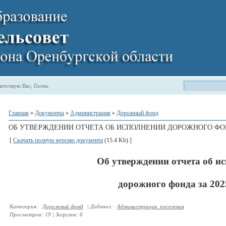
етствую Вас
,
Гость
Главная
»
Документы
»
Администрация
»
Дорожный фонд
ОБ УТВЕРЖДЕНИИ ОТЧЕТА ОБ ИСПОЛНЕНИИ ДОРОЖНОГО ФОНД
[
Скачать полную версию документа
(15.4 Kb) ]
Об утверждении отчета об и
дорожного фонда за 202
Категория
:
Дорожный фонд
|
Добавил
:
Администрация_поселения
Просмотров
:
19
|
Загрузок
:
6