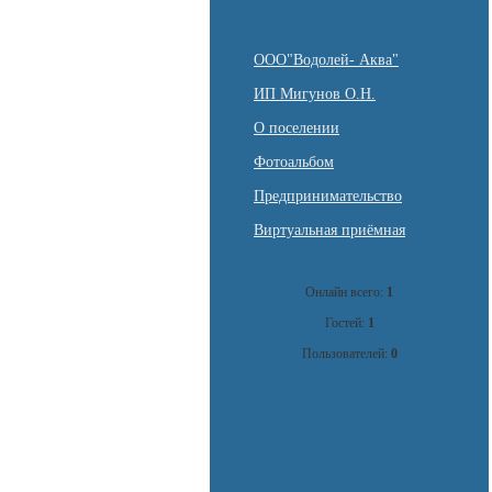
ООО"Водолей- Аква"
ИП Мигунов О.Н.
О поселении
Фотоальбом
Предпринимательство
Виртуальная приёмная
Онлайн всего:
1
Гостей:
1
Пользователей:
0