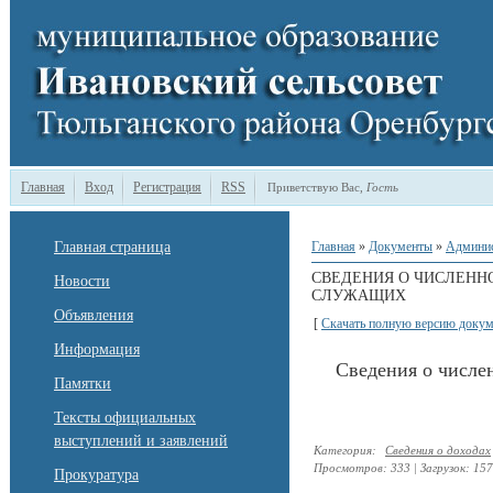
Главная
Вход
Регистрация
RSS
Приветствую Вас
,
Гость
Главная страница
Главная
»
Документы
»
Админи
СВЕДЕНИЯ О ЧИСЛЕНН
Новости
СЛУЖАЩИХ
Объявления
[
Скачать полную версию докум
Информация
Сведения о числе
Памятки
Тексты официальных
выступлений и заявлений
Категория
:
Сведения о доходах
Просмотров
:
333
|
Загрузок
:
157
Прокуратура