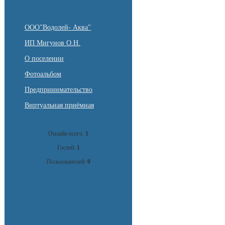
ООО"Водолей- Аква"
ИП Мигунов О.Н.
О поселении
Фотоальбом
Предпринимательство
Виртуальная приёмная
Онлайн всего:
1
Гостей:
1
Пользователей:
0