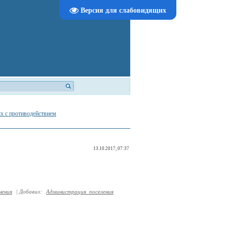
Версия для слабовидящих
х с противодействием
13.10.2017, 07:37
нения
|
Добавил
:
Администрация_поселения