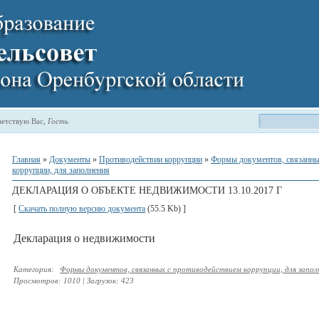
етствую Вас
,
Гость
Главная
»
Документы
»
Противодействии коррупции
»
Формы документов, связанны
коррупции, для заполнения
ДЕКЛАРАЦИЯ О ОБЪЕКТЕ НЕДВИЖИМОСТИ 13.10.2017 Г
[
Скачать полную версию документа
(55.5 Kb) ]
Декларация о недвижимости
Категория
:
Формы документов, связанных с противодействием коррупции, для запол
Просмотров
:
1010
|
Загрузок
:
423