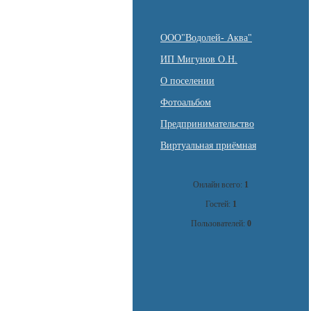
ООО"Водолей- Аква"
ИП Мигунов О.Н.
О поселении
Фотоальбом
Предпринимательство
Виртуальная приёмная
Онлайн всего:
1
Гостей:
1
Пользователей:
0