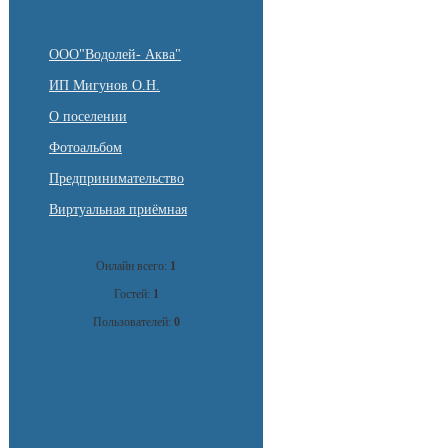
ООО"Водолей- Аква"
ИП Мигунов О.Н.
О поселении
Фотоальбом
Предпринимательство
Виртуальная приёмная
Онлайн всего:
1
Гостей:
1
Пользователей:
0