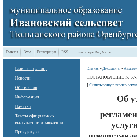
Главная
Вход
Регистрация
RSS
Приветствую Вас
,
Гость
Главная страница
Главная
»
Документы
»
Админи
ПОСТАНОВЛЕНИЕ № 67-П 
Новости
[
Скачать полную версию докум
Объявления
Об у
Информация
Памятки
регламе
Тексты официальных
услуг
выступлений и заявлений
Прокуратура
предоставле