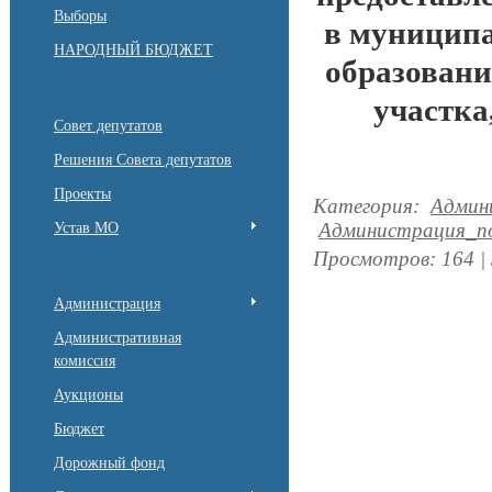
Выборы
в муницип
НАРОДНЫЙ БЮДЖЕТ
образовани
участка
Совет депутатов
Решения Совета депутатов
Проекты
Категория
:
Админ
Администрация_по
Устав МО
Просмотров
:
164
|
Администрация
Административная
комиссия
Аукционы
Бюджет
Дорожный фонд