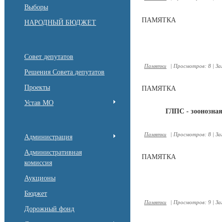
Выборы
ПАМЯТКА
НАРОДНЫЙ БЮДЖЕТ
Совет депутатов
Памятки
|
Просмотров:
8
|
За
Решения Совета депутатов
Проекты
ПАМЯТКА
Устав МО
ГЛПС - зоонозна
Памятки
|
Просмотров:
8
|
За
Администрация
Административная
ПАМЯТКА
комиссия
Аукционы
Бюджет
Памятки
|
Просмотров:
9
|
За
Дорожный фонд