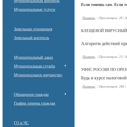
Муниципальный контроль
Если тонешь сам. Если 
Муниципальные услуги
Памятки
|
Просмотров:
28
|
З
Земельные отношения
КЛЕЩЕВОЙ ВИРУСНЫЙ
Земельный контроль
Алгоритм действий пр
Памятки
|
Просмотров:
23
|
З
Муниципальный заказ
Муниципальная служба
УФНС РОССИИ ПО ОРЕ
Муниципальное имущество
Будь в курсе налогово
Памятки
|
Просмотров:
266
|
Обращения граждан
График приема граждан
ГО и ЧС