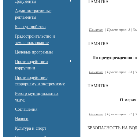
Документы
ПАМЯТКА
Административные
регламенты
Благоустройство
Памятки
|
Просмотров:
8
|
За
Градостроительство и
землепользование
ПАМЯТКА
Целевые программы
По предупреждению по
Противодействии
коррупции
Памятки
|
Просмотров:
23
|
З
Противодействие
терроризму и экстремизму
ПАМЯТКА
Реестр муниципальных
услуг
О мерах 
Соглашения
Памятки
|
Просмотров:
27
|
З
Налоги
БЕЗОПАСНОСТЬ НА ВО
Культура и спорт