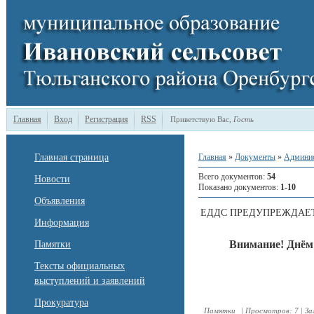
Главная
Вход
Регистрация
RSS
Приветствую Вас
,
Гость
Главная страница
Главная
»
Документы
»
Админи
Всего документов
:
54
Новости
Показано документов
:
1-10
Объявления
ЕДДС ПРЕДУПРЕЖДАЕ
Информация
Внимание!
Днём 
Памятки
Тексты официальных
выступлений и заявлений
Прокуратура
Памятки
|
Просмотров:
7
|
За