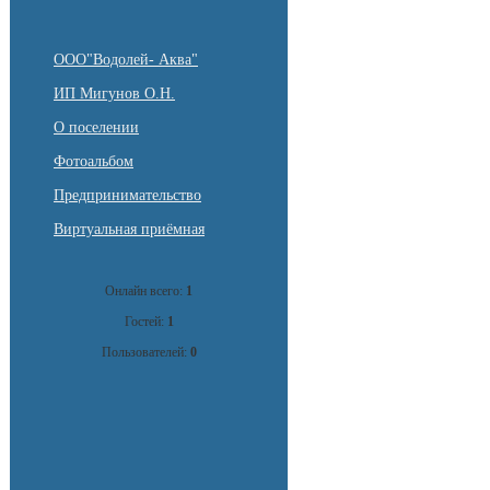
ООО"Водолей- Аква"
ИП Мигунов О.Н.
О поселении
Фотоальбом
Предпринимательство
Виртуальная приёмная
Онлайн всего:
1
Гостей:
1
Пользователей:
0