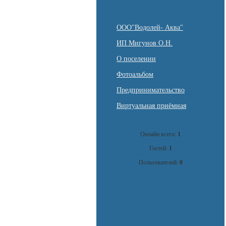
ООО"Водолей- Аква"
ИП Мигунов О.Н.
О поселении
Фотоальбом
Предпринимательство
Виртуальная приёмная
Онлайн всего:
1
Гостей:
1
Пользователей:
0