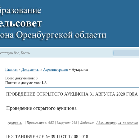
етствую Вас
,
Гость
Главная
»
Документы
»
Администрация
» Аукционы
Всего документов
:
3
Показано документов
:
1-3
ПРОВЕДЕНИЕ ОТКРЫТОГО АУКЦИОНА 31 АВГУСТА 2020 ГОДА
Проведение открытого аукциона
Аукционы
|
Просмотров:
683
|
Загрузок:
268
|
Добавил:
Администрация_поселения
ПОСТАНОВЛЕНИЕ № 39-П ОТ 17.08.2018