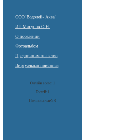
ООО"Водолей- Аква"
ИП Мигунов О.Н.
О поселении
Фотоальбом
Предпринимательство
Виртуальная приёмная
Онлайн всего:
1
Гостей:
1
Пользователей:
0