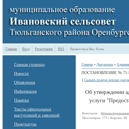
Главная
Вход
Регистрация
RSS
Приветствую Вас
,
Гость
Главная страница
Главная
»
Документы
»
Админи
ПОСТАНОВЛЕНИЕ № 71-П 
Новости
[
Скачать полную версию докум
Объявления
Об утверждении а
Информация
услуги "Предост
Памятки
Тексты официальных
Категория
:
Административные
выступлений и заявлений
Просмотров
:
173
|
Загрузок
:
80
Прокуратура