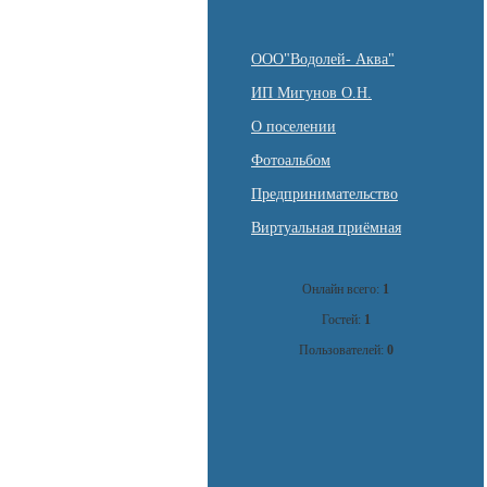
ООО"Водолей- Аква"
ИП Мигунов О.Н.
О поселении
Фотоальбом
Предпринимательство
Виртуальная приёмная
Онлайн всего:
1
Гостей:
1
Пользователей:
0