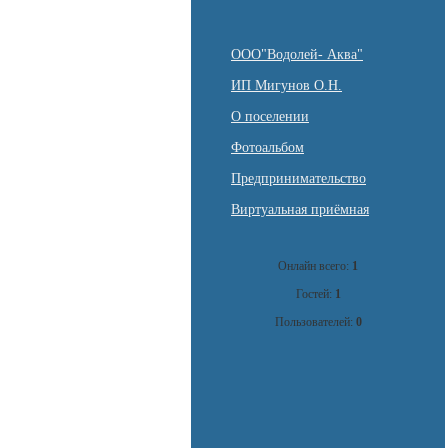
ООО"Водолей- Аква"
ИП Мигунов О.Н.
О поселении
Фотоальбом
Предпринимательство
Виртуальная приёмная
Онлайн всего:
1
Гостей:
1
Пользователей:
0