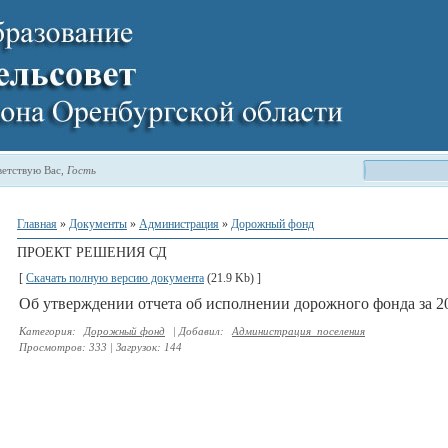
етствую Вас
,
Гость
Главная
»
Документы
»
Администрация
»
Дорожный фонд
ПРОЕКТ РЕШЕНИЯ СД
[
Скачать полную версию документа
(21.9 Kb) ]
Об утверждении отчета об исполнении дорожного фонда за 2
Категория
:
Дорожный фонд
|
Добавил
:
Администрация_поселения
Просмотров
:
333
|
Загрузок
:
144