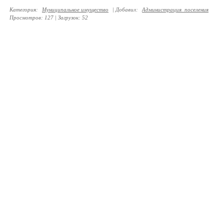
Категория
:
Муниципальное имущество
|
Добавил
:
Администрация_поселения
Просмотров
:
127
|
Загрузок
:
52