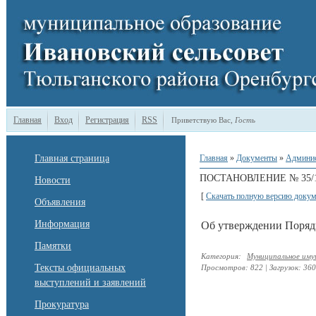
Главная
Вход
Регистрация
RSS
Приветствую Вас
,
Гость
Главная страница
Главная
»
Документы
»
Админи
ПОСТАНОВЛЕНИЕ № 35/1-П
Новости
[
Скачать полную версию докум
Объявления
Информация
Об утверждении Порядк
Памятки
Категория
:
Муниципальное им
Тексты официальных
Просмотров
:
822
|
Загрузок
:
360
выступлений и заявлений
Прокуратура