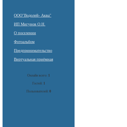
ООО"Водолей- Аква"
ИП Мигунов О.Н.
О поселении
Фотоальбом
Предпринимательство
Виртуальная приёмная
Онлайн всего:
1
Гостей:
1
Пользователей:
0