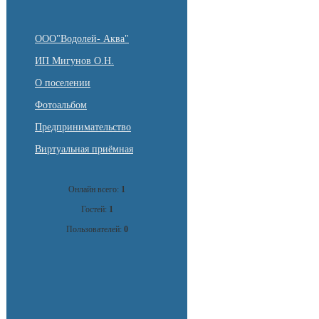
ООО"Водолей- Аква"
ИП Мигунов О.Н.
О поселении
Фотоальбом
Предпринимательство
Виртуальная приёмная
Онлайн всего:
1
Гостей:
1
Пользователей:
0