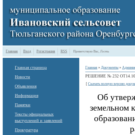
Главная
Вход
Регистрация
RSS
Приветствую Вас
,
Гость
Главная страница
Главная
»
Документы
»
Админи
РЕШЕНИЕ № 232 ОТ14.10
Новости
[
Скачать полную версию докум
Объявления
Об утвер
Информация
Памятки
земельном 
Тексты официальных
образован
выступлений и заявлений
р
Прокуратура