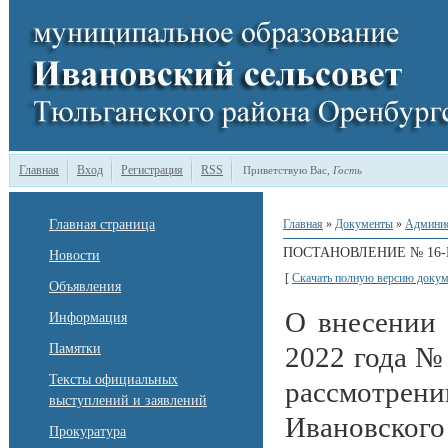
Главная
Вход
Регистрация
RSS
Приветствую Вас
,
Гость
Главная страница
Главная
»
Документы
»
Админи
ПОСТАНОВЛЕНИЕ № 16-П 
Новости
[
Скачать полную версию докум
Объявления
О внесении 
Информация
Памятки
2022 года №
Тексты официальных
рассмотрен
выступлений и заявлений
Ивановского
Прокуратура