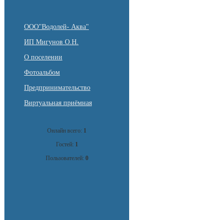
ООО"Водолей- Аква"
ИП Мигунов О.Н.
О поселении
Фотоальбом
Предпринимательство
Виртуальная приёмная
Онлайн всего:
1
Гостей:
1
Пользователей:
0