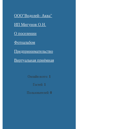
ООО"Водолей- Аква"
ИП Мигунов О.Н.
О поселении
Фотоальбом
Предпринимательство
Виртуальная приёмная
Онлайн всего:
1
Гостей:
1
Пользователей:
0