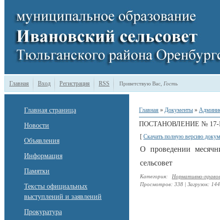
Главная
Вход
Регистрация
RSS
Приветствую Вас
,
Гость
Главная страница
Главная
»
Документы
»
Админи
ПОСТАНОВЛЕНИЕ № 17-П 
Новости
[
Скачать полную версию докум
Объявления
О проведении месячн
Информация
сельсовет
Памятки
Категория
:
Нормативно-право
Просмотров
:
338
|
Загрузок
:
144
Тексты официальных
выступлений и заявлений
Прокуратура