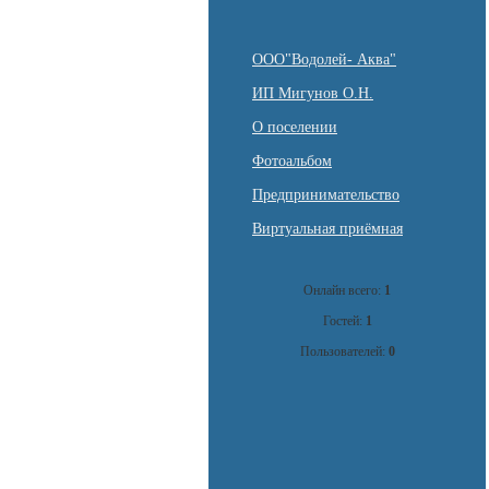
ООО"Водолей- Аква"
ИП Мигунов О.Н.
О поселении
Фотоальбом
Предпринимательство
Виртуальная приёмная
Онлайн всего:
1
Гостей:
1
Пользователей:
0