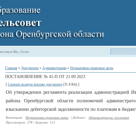
етствую Вас
,
Гость
Главная
»
Документы
»
Администрация
»
Нормативно-правовые акты
ПОСТАНОВЛЕНИЕ № 41-П ОТ 21.09.2023
[
Скачать полную версию документа
(31.4 Kb) ]
Об утверждении регламента реализации администрацией Ив
района Оренбургской области полномочий администрат
взысканию дебиторской задолженности по платежам в бюдже
Категория
:
Нормативно-правовые акты
|
Добавил
:
Администрация_поселения
Просмотров
:
278
|
Загрузок
:
121