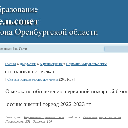
етствую Вас
,
Гость
Главная
»
Документы
»
Администрация
»
Нормативно-правовые акты
ПОСТАНОВЛЕНИЕ № 96-П
[
Скачать полную версию документа
(26.8 Kb) ]
О мерах по обеспечению первичной пожарной безо
осенне-зимний период 2022-2023 гг.
Категория
:
Нормативно-правовые акты
|
Добавил
:
Администрация_поселения
Просмотров
:
351
|
Загрузок
:
160