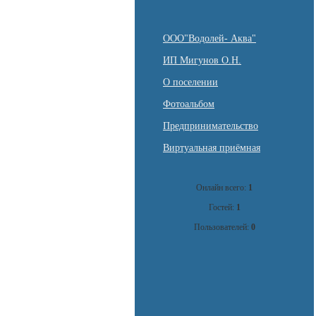
ООО"Водолей- Аква"
ИП Мигунов О.Н.
О поселении
Фотоальбом
Предпринимательство
Виртуальная приёмная
Онлайн всего:
1
Гостей:
1
Пользователей:
0