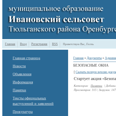
Главная
Вход
Регистрация
RSS
Приветствую Вас
,
Гость
Главная страница
Главная
»
Документы
»
Админи
БЕЗОПАСНЫЕ ОКНА
Новости
[
Скачать полную версию докум
Объявления
Стартует акция «Безопа
Информация
Категория
:
Памятки
|
Добави
Памятки
Просмотров
:
315
|
Загрузок
:
147
Тексты официальных
выступлений и заявлений
Прокуратура