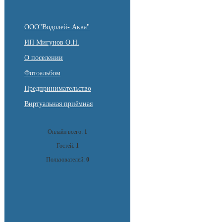
ООО"Водолей- Аква"
ИП Мигунов О.Н.
О поселении
Фотоальбом
Предпринимательство
Виртуальная приёмная
Онлайн всего:
1
Гостей:
1
Пользователей:
0