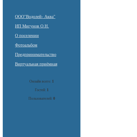
ООО"Водолей- Аква"
ИП Мигунов О.Н.
О поселении
Фотоальбом
Предпринимательство
Виртуальная приёмная
Онлайн всего:
1
Гостей:
1
Пользователей:
0