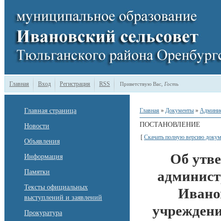
Главная
Вход
Регистрация
RSS
Приветствую Вас
,
Гость
Главная страница
Главная
»
Документы
»
Админи
ПОСТАНОВЛЕНИЕ
Новости
[
Скачать полную версию докум
Объявления
Об утв
Информация
Памятки
админист
Тексты официальных
Ивано
выступлений и заявлений
учреждени
Прокуратура