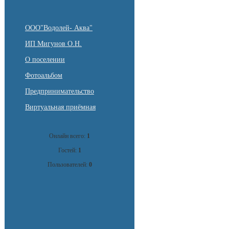
ООО"Водолей- Аква"
ИП Мигунов О.Н.
О поселении
Фотоальбом
Предпринимательство
Виртуальная приёмная
Онлайн всего:
1
Гостей:
1
Пользователей:
0