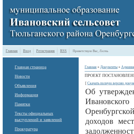
Главная
Вход
Регистрация
RSS
Приветствую Вас
,
Гость
Главная страница
Главная
»
Документы
»
Админи
ПРОЕКТ ПОСТАНОВЛЕН
Новости
[
Скачать полную версию докум
Объявления
Об утвержден
Информация
Ивановског
Памятки
Оренбургск
Тексты официальных
доходов мес
выступлений и заявлений
задолженност
Прокуратура