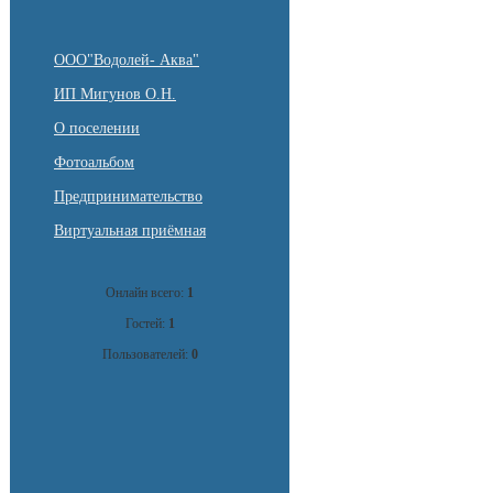
ООО"Водолей- Аква"
ИП Мигунов О.Н.
О поселении
Фотоальбом
Предпринимательство
Виртуальная приёмная
Онлайн всего:
1
Гостей:
1
Пользователей:
0