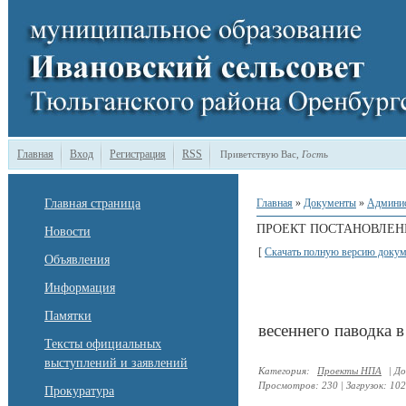
Главная
Вход
Регистрация
RSS
Приветствую Вас
,
Гость
Главная страница
Главная
»
Документы
»
Админи
ПРОЕКТ ПОСТАНОВЛЕН
Новости
[
Скачать полную версию докум
Объявления
Информация
Памятки
весеннего паводка в
Тексты официальных
выступлений и заявлений
Категория
:
Проекты НПА
|
До
Просмотров
:
230
|
Загрузок
:
102
Прокуратура