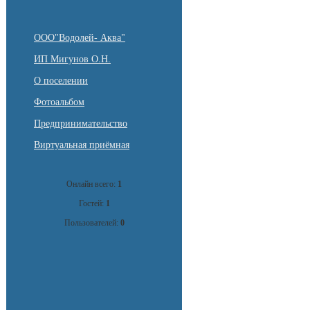
ООО"Водолей- Аква"
ИП Мигунов О.Н.
О поселении
Фотоальбом
Предпринимательство
Виртуальная приёмная
Онлайн всего:
1
Гостей:
1
Пользователей:
0