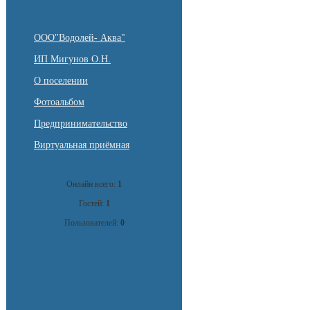
ООО"Водолей- Аква"
ИП Мигунов О.Н.
О поселении
Фотоальбом
Предпринимательство
Виртуальная приёмная
Онлайн всего:
1
Гостей:
1
Пользователей:
0