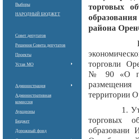
Выборы
торговых о
НАРОДНЫЙ БЮДЖЕТ
образовани
района Орен
Совет депутатов
В соответ
Решения Совета депутатов
экономическ
Проекты
торговли Оре
Устав МО
№ 90 «О по
размещения
Администрация
территории О
Административная
комиссия
1. Утверди
Аукционы
торговых о
Бюджет
образовани И
Дорожный фонд