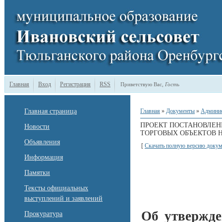
Главная
Вход
Регистрация
RSS
Приветствую Вас
,
Гость
Главная страница
Главная
»
Документы
»
Админи
ПРОЕКТ ПОСТАНОВЛЕН
Новости
ТОРГОВЫХ ОБЪЕКТОВ 
Объявления
[
Скачать полную версию докум
Информация
Памятки
Тексты официальных
выступлений и заявлений
Об утвержд
Прокуратура