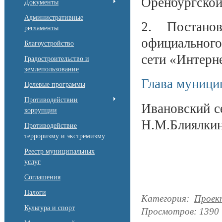
Оренбургской 
Документы
Административные
2. Постано
регламенты
официальног
Благоустройство
сети «Интерн
Градостроительство и
землепользование
Глава муници
Целевые программы
Противодействии
Иван
коррупции
Н.М.Блиялки
Противодействие
терроризму и экстремизму
Реестр муниципальных
услуг
Соглашения
Налоги
Категория
:
Проек
Культура и спорт
Просмотров
:
1390