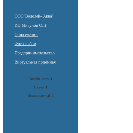
ООО"Водолей- Аква"
ИП Мигунов О.Н.
О поселении
Фотоальбом
Предпринимательство
Виртуальная приёмная
Онлайн всего:
1
Гостей:
1
Пользователей:
0