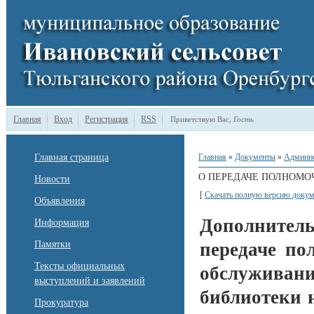
Главная
Вход
Регистрация
RSS
Приветствую Вас
,
Гость
Главная страница
Главная
»
Документы
»
Админи
О ПЕРЕДАЧЕ ПОЛНОМО
Новости
[
Скачать полную версию докум
Объявления
Дополнител
Информация
Памятки
передаче по
Тексты официальных
обслуживани
выступлений и заявлений
библиотеки 
Прокуратура