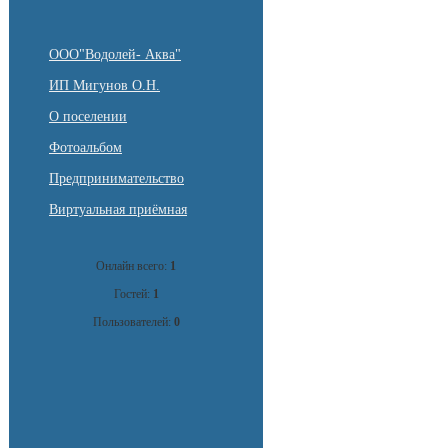
ООО"Водолей- Аква"
ИП Мигунов О.Н.
О поселении
Фотоальбом
Предпринимательство
Виртуальная приёмная
Онлайн всего:
1
Гостей:
1
Пользователей:
0