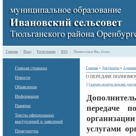
Главная
Вход
Регистрация
RSS
Приветствую Вас
,
Гость
Главная страница
Главная
»
Документы
»
Админи
О ПЕРЕДАЧЕ ПОЛНОМО
Новости
[
Скачать полную версию докум
Объявления
Дополнител
Информация
Памятки
передаче п
Тексты официальных
организации
выступлений и заявлений
услугами ор
Прокуратура