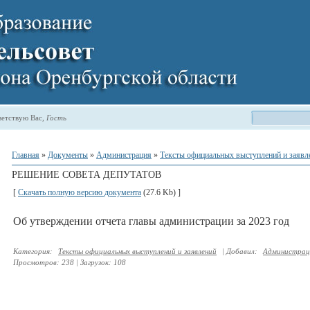
етствую Вас
,
Гость
Главная
»
Документы
»
Администрация
»
Тексты официальных выступлений и заявл
РЕШЕНИЕ СОВЕТА ДЕПУТАТОВ
[
Скачать полную версию документа
(27.6 Kb) ]
Об утверждении отчета главы администрации за 2023 год
Категория
:
Тексты официальных выступлений и заявлений
|
Добавил
:
Администрац
Просмотров
:
238
|
Загрузок
:
108