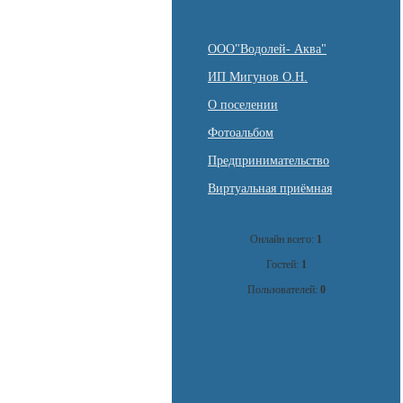
ООО"Водолей- Аква"
ИП Мигунов О.Н.
О поселении
Фотоальбом
Предпринимательство
Виртуальная приёмная
Онлайн всего:
1
Гостей:
1
Пользователей:
0