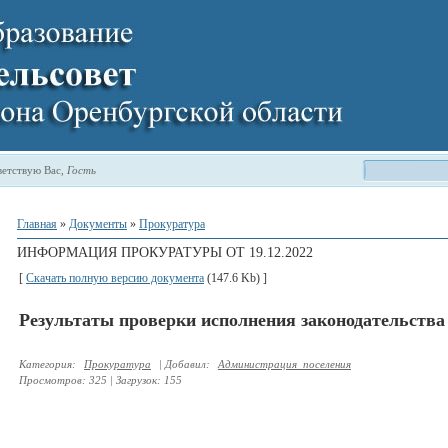
етствую Вас
,
Гость
Главная
»
Документы
»
Прокуратура
ИНФОРМАЦИЯ ПРОКУРАТУРЫ ОТ 19.12.2022
[
Скачать полную версию документа
(147.6 Kb) ]
Результаты проверки исполнения законодательства
Категория
:
Прокуратура
|
Добавил
:
Администрация_поселения
Просмотров
:
325
|
Загрузок
:
155