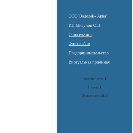
ООО"Водолей- Аква"
ИП Мигунов О.Н.
О поселении
Фотоальбом
Предпринимательство
Виртуальная приёмная
Онлайн всего:
1
Гостей:
1
Пользователей:
0