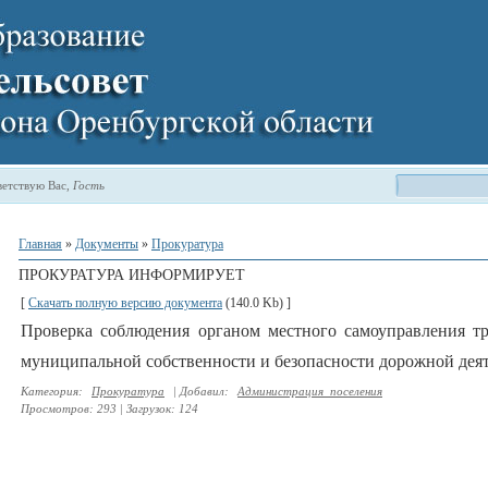
етствую Вас
,
Гость
Главная
»
Документы
»
Прокуратура
ПРОКУРАТУРА ИНФОРМИРУЕТ
[
Скачать полную версию документа
(140.0 Kb) ]
Проверка соблюдения органом местного самоуправления тр
муниципальной собственности и безопасности дорожной дея
Категория
:
Прокуратура
|
Добавил
:
Администрация_поселения
Просмотров
:
293
|
Загрузок
:
124