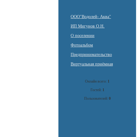
ООО"Водолей- Аква"
ИП Мигунов О.Н.
О поселении
Фотоальбом
Предпринимательство
Виртуальная приёмная
Онлайн всего:
1
Гостей:
1
Пользователей:
0