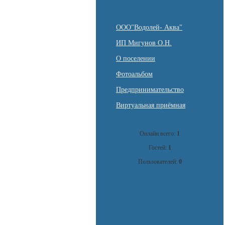
ООО"Водолей- Аква"
ИП Мигунов О.Н.
О поселении
Фотоальбом
Предпринимательство
Виртуальная приёмная
Онлайн всего:
1
Гостей:
1
Пользователей:
0