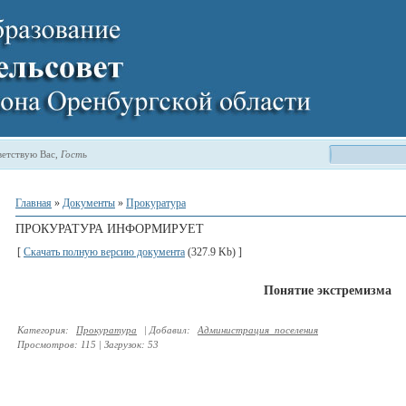
етствую Вас
,
Гость
Главная
»
Документы
»
Прокуратура
ПРОКУРАТУРА ИНФОРМИРУЕТ
[
Скачать полную версию документа
(327.9 Kb) ]
Понятие экстремизма
Категория
:
Прокуратура
|
Добавил
:
Администрация_поселения
Просмотров
:
115
|
Загрузок
:
53