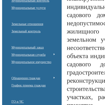
Муниципальный контроль
индивидуал
Муниципальные услуги
садового д
недопустимо
Земельные отношения
жилищного 
Земельный контроль
земельном у
несоответст
Муниципальный заказ
объекта инди
Муниципальная служба
Муниципальное имущество
садового д
градостроите
Обращения граждан
реконструкц
График приема граждан
строительс
участках, р
ГО и ЧС