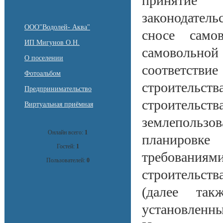
принятие
законодател
ООО"Водолей- Аква"
сносе само
ИП Мигунов О.Н.
самовольн
О поселении
соответствие
Фотоальбом
строительст
Предпринимательство
строитель
Виртуальная приёмная
землепольз
Онлайн всего:
1
планировк
Гостей:
1
требованиям
Пользователей:
0
строительств
(далее так
установлен