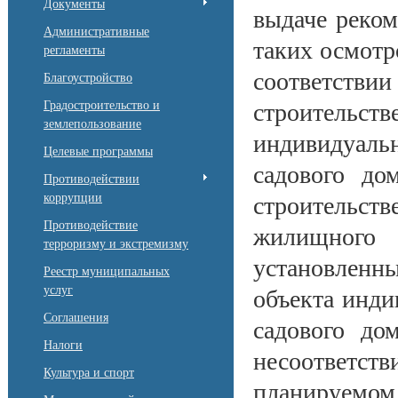
Документы
выдаче реком
Административные
таких осмотр
регламенты
соответстви
Благоустройство
Градостроительство и
строитель
землепользование
индивидуал
Целевые программы
садового до
Противодействии
коррупции
строительст
Противодействие
жилищного
терроризму и экстремизму
установленн
Реестр муниципальных
услуг
объекта инди
Соглашения
садового до
Налоги
несоответ
Культура и спорт
планируемо