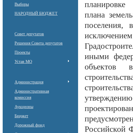
планировке 
Выборы
плана земель
НАРОДНЫЙ БЮДЖЕТ
поселения, 
исключен
Совет депутатов
Решения Совета депутатов
Градостроит
Проекты
иными федер
Устав МО
объектов 
строительст
Администрация
строительств
Административная
утверждению
комиссия
проектирова
Аукционы
Бюджет
предусмотр
Дорожный фонд
Российской Ф