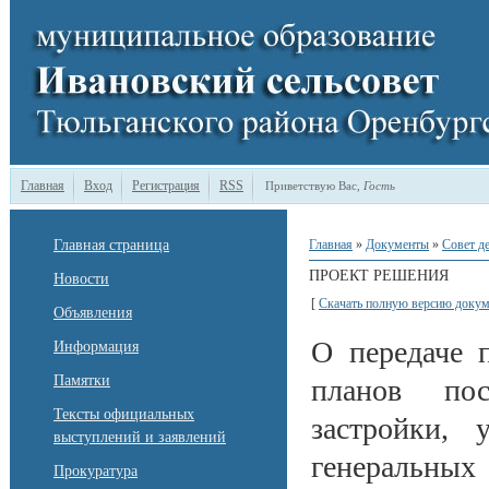
Главная
Вход
Регистрация
RSS
Приветствую Вас
,
Гость
Главная страница
Главная
»
Документы
»
Совет д
ПРОЕКТ РЕШЕНИЯ
Новости
[
Скачать полную версию докум
Объявления
О передаче 
Информация
Памятки
планов пос
Тексты официальных
застройки, 
выступлений и заявлений
генеральны
Прокуратура