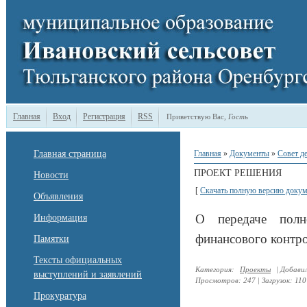
Главная
Вход
Регистрация
RSS
Приветствую Вас
,
Гость
Главная страница
Главная
»
Документы
»
Совет д
ПРОЕКТ РЕШЕНИЯ
Новости
[
Скачать полную версию докум
Объявления
О передаче полн
Информация
финансового контр
Памятки
Тексты официальных
Категория
:
Проекты
|
Добави
выступлений и заявлений
Просмотров
:
247
|
Загрузок
:
110
Прокуратура