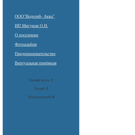
ООО"Водолей- Аква"
ИП Мигунов О.Н.
О поселении
Фотоальбом
Предпринимательство
Виртуальная приёмная
Онлайн всего:
1
Гостей:
1
Пользователей:
0