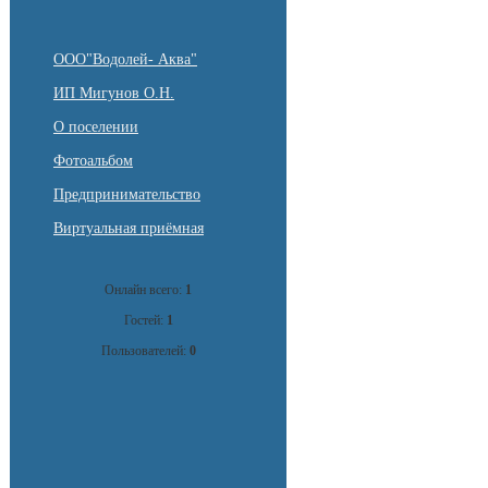
ООО"Водолей- Аква"
ИП Мигунов О.Н.
О поселении
Фотоальбом
Предпринимательство
Виртуальная приёмная
Онлайн всего:
1
Гостей:
1
Пользователей:
0