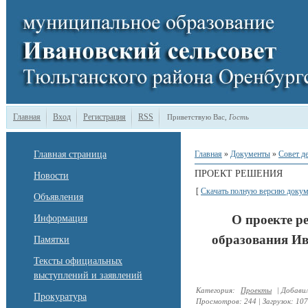
Главная
Вход
Регистрация
RSS
Приветствую Вас
,
Гость
Главная страница
Главная
»
Документы
»
Совет д
ПРОЕКТ РЕШЕНИЯ
Новости
[
Скачать полную версию докум
Объявления
О проекте р
Информация
образования Ив
Памятки
Тексты официальных
выступлений и заявлений
Категория
:
Проекты
|
Добави
Прокуратура
Просмотров
:
244
|
Загрузок
:
107