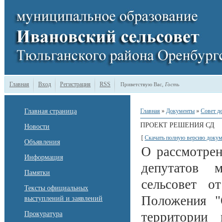
Главная
Вход
Регистрация
RSS
Приветствую Вас
,
Гость
Главная страница
Главная
»
Документы
»
Совет д
ПРОЕКТ РЕШЕНИЯ СД
Новости
[
Скачать полную версию докум
Объявления
О рассмотрен
Информация
депутатов м
Памятки
сельсовет 
Тексты официальных
Положения "
выступлений и заявлений
территории 
Прокуратура