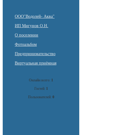
ООО"Водолей- Аква"
ИП Мигунов О.Н.
О поселении
Фотоальбом
Предпринимательство
Виртуальная приёмная
Онлайн всего:
1
Гостей:
1
Пользователей:
0