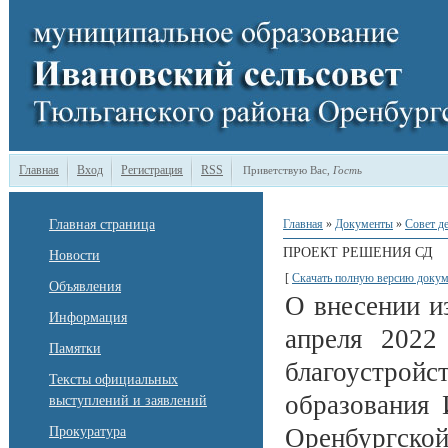
Главная
Вход
Регистрация
RSS
Приветствую Вас
,
Гость
Главная страница
Главная
»
Документы
»
Совет д
ПРОЕКТ РЕШЕНИЯ СД
Новости
[
Скачать полную версию докум
Объявления
О внесении и
Информация
апреля 202
Памятки
благоустро
Тексты официальных
образования 
выступлений и заявлений
Оренбургской
Прокуратура