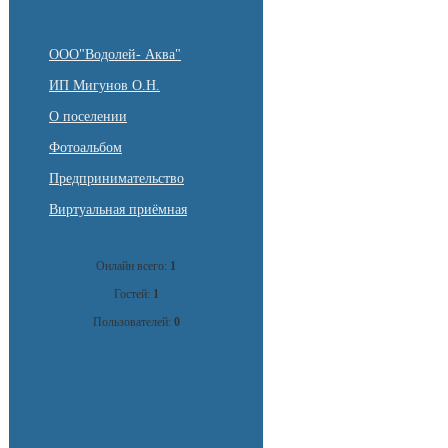
ООО"Водолей- Аква"
ИП Мигунов О.Н.
О поселении
Фотоальбом
Предпринимательство
Виртуальная приёмная
Онлайн всего:
1
Гостей:
1
Пользователей:
0