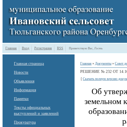
Главная
Вход
Регистрация
RSS
Приветствую Вас
,
Гость
Главная страница
Главная
»
Документы
»
Совет д
РЕШЕНИЕ № 232 ОТ 14.10
Новости
[
Скачать полную версию докум
Объявления
Об утвер
Информация
Памятки
земельном 
Тексты официальных
образован
выступлений и заявлений
р
Прокуратура