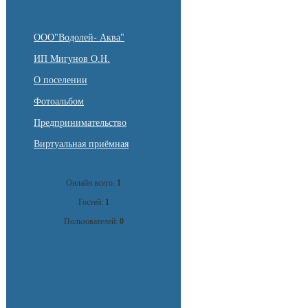
ООО"Водолей- Аква"
ИП Мигунов О.Н.
О поселении
Фотоальбом
Предпринимательство
Виртуальная приёмная
Онлайн всего:
1
Гостей:
1
Пользователей:
0