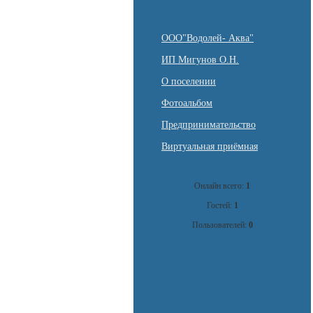
ООО"Водолей- Аква"
ИП Мигунов О.Н.
О поселении
Фотоальбом
Предпринимательство
Виртуальная приёмная
Онлайн всего:
1
Гостей:
1
Пользователей:
0