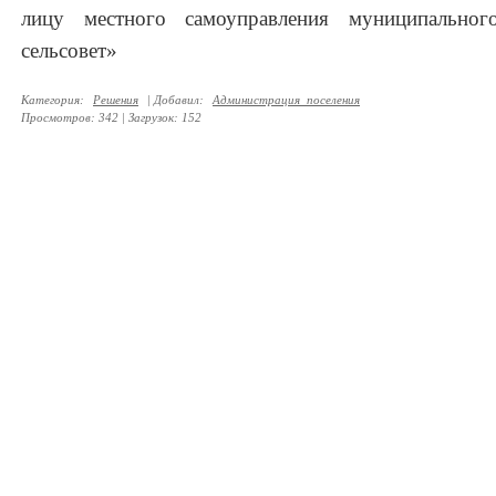
лицу местного самоуправления муниципально
сельсовет»
Категория
:
Решения
|
Добавил
:
Администрация_поселения
Просмотров
:
342
|
Загрузок
:
152