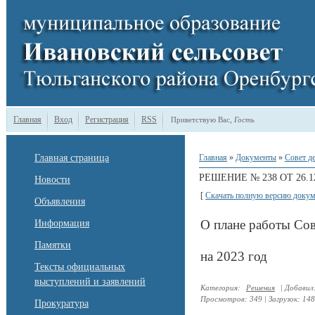
Главная
Вход
Регистрация
RSS
Приветствую Вас
,
Гость
Главная страница
Главная
»
Документы
»
Совет д
РЕШЕНИЕ № 238 ОТ 26.12
Новости
[
Скачать полную версию докум
Объявления
О плане работы Сов
Информация
Памятки
на 2023 год
Тексты официальных
выступлений и заявлений
Категория
:
Решения
|
Добавил
Просмотров
:
349
|
Загрузок
:
148
Прокуратура