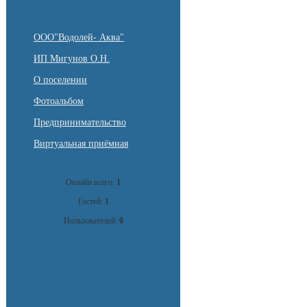
ООО"Водолей- Аква"
ИП Мигунов О.Н.
О поселении
Фотоальбом
Предпринимательство
Виртуальная приёмная
Онлайн всего:
1
Гостей:
1
Пользователей:
0