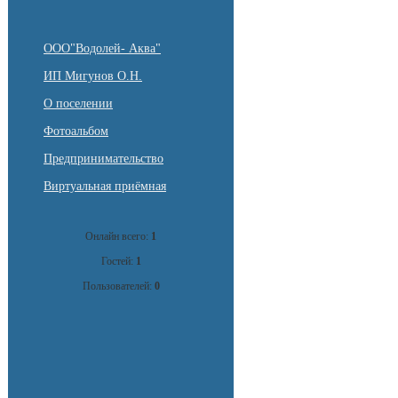
ООО"Водолей- Аква"
ИП Мигунов О.Н.
О поселении
Фотоальбом
Предпринимательство
Виртуальная приёмная
Онлайн всего:
1
Гостей:
1
Пользователей:
0