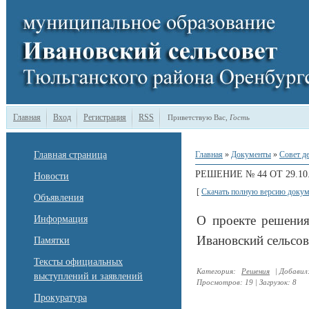
Главная
Вход
Регистрация
RSS
Приветствую Вас
,
Гость
Главная страница
Главная
»
Документы
»
Совет д
РЕШЕНИЕ № 44 ОТ 29.10.
Новости
[
Скачать полную версию докум
Объявления
О проекте решения
Информация
Ивановский сельсов
Памятки
Тексты официальных
Категория
:
Решения
|
Добавил
выступлений и заявлений
Просмотров
:
19
|
Загрузок
:
8
Прокуратура