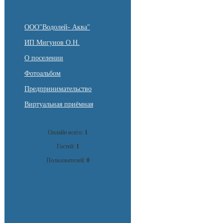
ООО"Водолей- Аква"
ИП Мигунов О.Н.
О поселении
Фотоальбом
Предпринимательство
Виртуальная приёмная
Онлайн всего:
1
Гостей:
1
Пользователей:
0