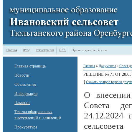
Главная
Вход
Регистрация
RSS
Приветствую Вас
,
Гость
Главная страница
Главная
»
Документы
»
Совет д
РЕШЕНИЕ № 71 ОТ 28.05.
Новости
[
Скачать полную версию докум
Объявления
О внесении
Информация
Памятки
Совета деп
Тексты официальных
24.12.2024
выступлений и заявлений
сельсовета
Прокуратура