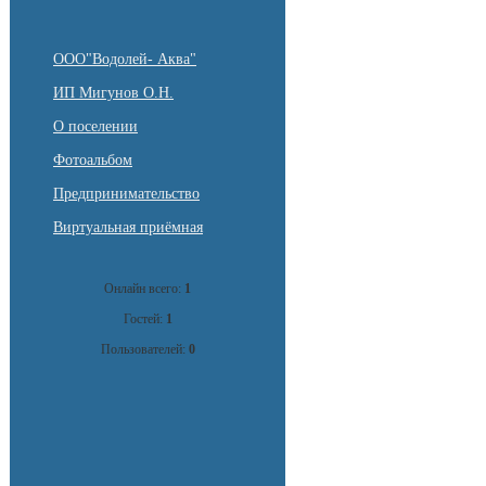
ООО"Водолей- Аква"
ИП Мигунов О.Н.
О поселении
Фотоальбом
Предпринимательство
Виртуальная приёмная
Онлайн всего:
1
Гостей:
1
Пользователей:
0