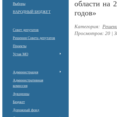
области на 
Выборы
годов»
НАРОДНЫЙ БЮДЖЕТ
Категория
:
Решен
Совет депутатов
Просмотров
:
20
|
З
Решения Совета депутатов
Проекты
Устав МО
Администрация
Административная
комиссия
Аукционы
Бюджет
Дорожный фонд