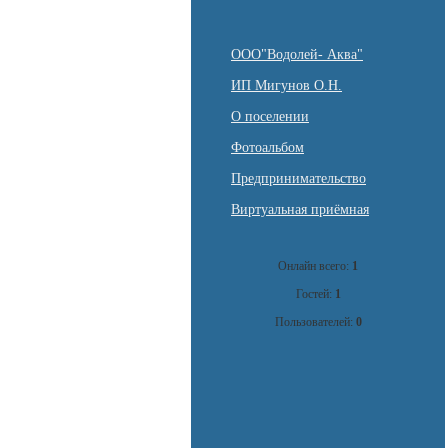
ООО"Водолей- Аква"
ИП Мигунов О.Н.
О поселении
Фотоальбом
Предпринимательство
Виртуальная приёмная
Онлайн всего:
1
Гостей:
1
Пользователей:
0