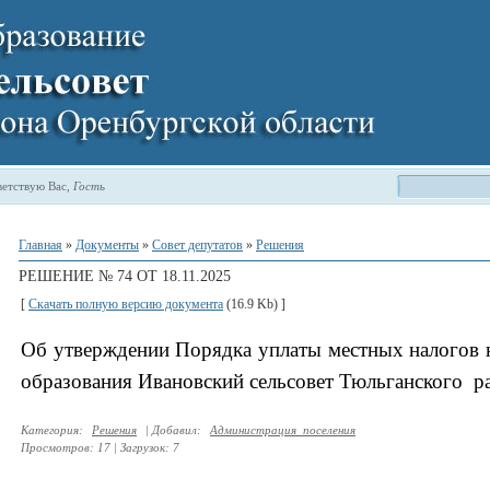
етствую Вас
,
Гость
Главная
»
Документы
»
Совет депутатов
»
Решения
РЕШЕНИЕ № 74 ОТ 18.11.2025
[
Скачать полную версию документа
(16.9 Kb) ]
Об утверждении Порядка уплаты местных налогов 
образования Ивановский сельсовет Тюльганского р
Категория
:
Решения
|
Добавил
:
Администрация_поселения
Просмотров
:
17
|
Загрузок
:
7