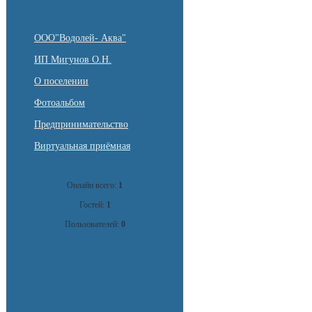
ООО"Водолей- Аква"
ИП Мигунов О.Н.
О поселении
Фотоальбом
Предпринимательство
Виртуальная приёмная
Онлайн всего:
1
Гостей:
1
Пользователей:
0