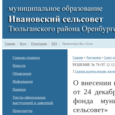
Главная
Вход
Регистрация
RSS
Приветствую Вас
,
Гость
Главная страница
Главная
»
Документы
»
Совет д
РЕШЕНИЕ № 79 ОТ 12.12.
Новости
[
Скачать полную версию докум
Объявления
О внесении 
Информация
Памятки
от 24 дека
Тексты официальных
фонда муни
выступлений и заявлений
сельсовет»
Прокуратура