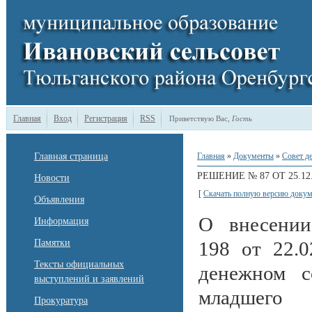
Главная
Вход
Регистрация
RSS
Приветствую Вас
,
Гость
Главная страница
Главная
»
Документы
»
Совет д
РЕШЕНИЕ № 87 ОТ 25.12.
Новости
[
Скачать полную версию докум
Объявления
О внесении
Информация
Памятки
198 от 22.
Тексты официальных
денежном с
выступлений и заявлений
младшег
Прокуратура