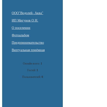
ООО"Водолей- Аква"
ИП Мигунов О.Н.
О поселении
Фотоальбом
Предпринимательство
Виртуальная приёмная
Онлайн всего:
1
Гостей:
1
Пользователей:
0