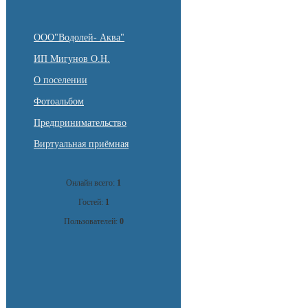
ООО"Водолей- Аква"
ИП Мигунов О.Н.
О поселении
Фотоальбом
Предпринимательство
Виртуальная приёмная
Онлайн всего:
1
Гостей:
1
Пользователей:
0