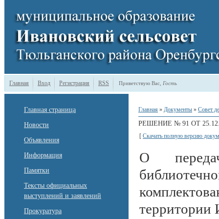
Главная
Вход
Регистрация
RSS
Приветствую Вас
,
Гость
Главная страница
Главная
»
Документы
»
Совет д
РЕШЕНИЕ № 91 ОТ 25.12.
Новости
[
Скачать полную версию докум
Объявления
О переда
Информация
Памятки
библиоте
Тексты официальных
комплектова
выступлений и заявлений
территории 
Прокуратура