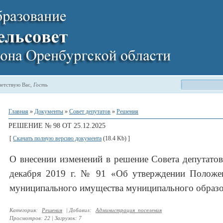
етствую Вас
,
Гость
Главная
»
Документы
»
Совет депутатов
»
Решения
РЕШЕНИЕ № 98 ОТ 25.12.2025
[
Скачать полную версию документа
(18.4 Kb) ]
О внесении изменений в решение Совета депутатов
декабря 2019 г. № 91 «Об утверждении Положе
муниципального имущества муниципального образо
Категория
:
Решения
|
Добавил
:
Администрация_поселения
Просмотров
:
22
|
Загрузок
:
7