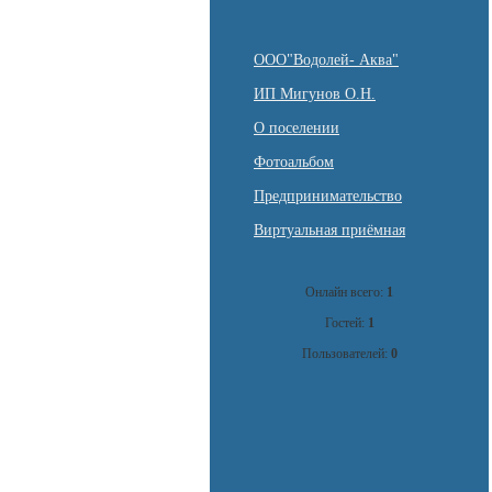
ООО"Водолей- Аква"
ИП Мигунов О.Н.
О поселении
Фотоальбом
Предпринимательство
Виртуальная приёмная
Онлайн всего:
1
Гостей:
1
Пользователей:
0