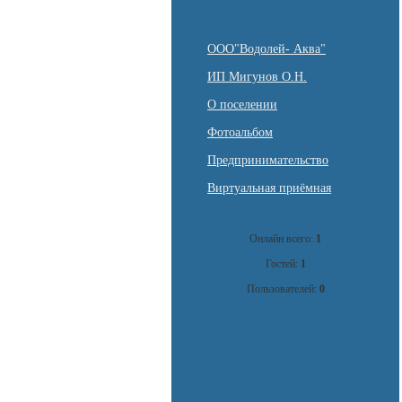
ООО"Водолей- Аква"
ИП Мигунов О.Н.
О поселении
Фотоальбом
Предпринимательство
Виртуальная приёмная
Онлайн всего:
1
Гостей:
1
Пользователей:
0