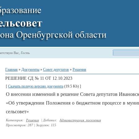
етствую Вас
,
Гость
Главная
»
Документы
»
Совет депутатов
»
Решения
РЕШЕНИЕ СД № 11 ОТ 12.10.2023
[
Скачать полную версию документа
(19.5 Kb) ]
О внесении изменений в решение Совета депутатов Ивановско
«Об утверждении Положения о бюджетном процессе в муни
сельсовет»
Категория
:
Решения
|
Добавил
:
Администрация_поселения
Просмотров
:
287
|
Загрузок
:
115