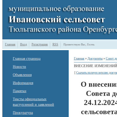
Главная
Вход
Регистрация
RSS
Приветствую Вас
,
Гость
Главная страница
Главная
»
Документы
»
Совет д
ВНЕСЕНИЕ ИЗМЕНЕНИЙ
Новости
[
Скачать полную версию докум
Объявления
О внесени
Информация
Памятки
Совета д
Тексты официальных
24.12.202
выступлений и заявлений
сельсовет
Прокуратура