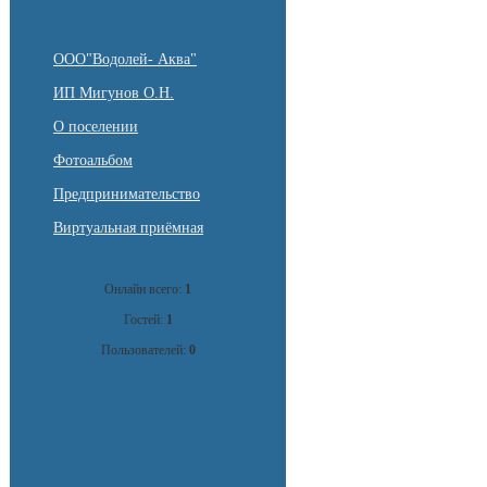
ООО"Водолей- Аква"
ИП Мигунов О.Н.
О поселении
Фотоальбом
Предпринимательство
Виртуальная приёмная
Онлайн всего:
1
Гостей:
1
Пользователей:
0