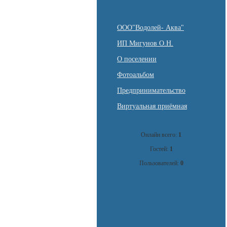
ООО"Водолей- Аква"
ИП Мигунов О.Н.
О поселении
Фотоальбом
Предпринимательство
Виртуальная приёмная
Онлайн всего:
1
Гостей:
1
Пользователей:
0