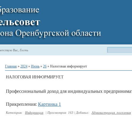
етствую Вас
,
Гость
Главная
»
2024
»
Июнь
»
26
» Налоговая информирует
НАЛОГОВАЯ ИНФОРМИРУЕТ
Профессиональный доход для индивидуальных предпринима
Прикрепления
:
Картинка 1
Категория
:
Информация
|
Просмотров
:
163
|
Добавил
:
Администрация_поселения